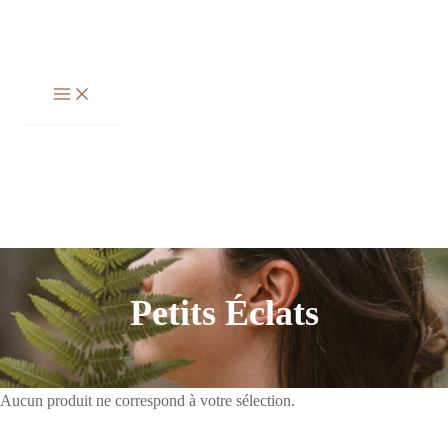
Aller
Total
au
du
contenu
panier:
Petits Éclats
Aucun produit ne correspond à votre sélection.