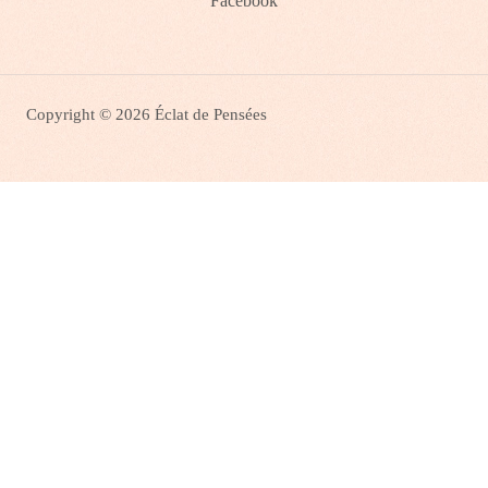
Facebook
Copyright © 2026 Éclat de Pensées
0
FERMER LE PANIER
Votre panier est vide
0
Faites un tour sur la boutique pour voir ce qui est disponible :)
Total
0,00
€