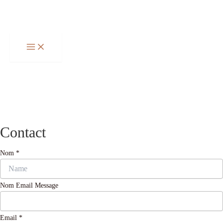
Aller
Total
au
du
contenu
panier:
Contact
Nom
*
Nom Email Message
Email
*