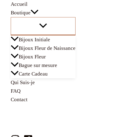
Aller
Total
Accueil
au
du
Boutique
contenu
panier:
Bijoux Initiale
Bijoux Fleur de Naissance
Bijoux Fleur
Bague sur mesure
Carte Cadeau
Qui Suis-je
FAQ
Contact