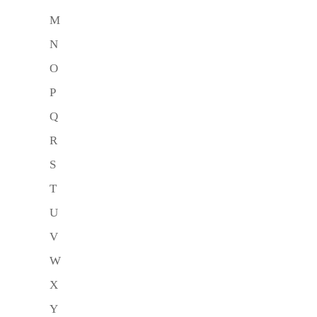
M
N
O
P
Q
R
S
T
U
V
W
X
Y