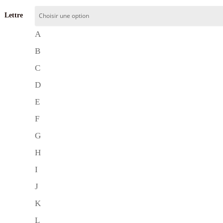
Lettre
A
B
C
D
E
F
G
H
I
J
K
L