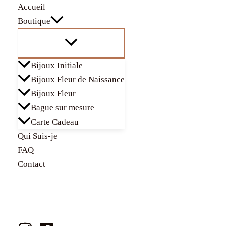
Aller
Total
Accueil
au
du
Boutique
contenu
panier:
Bijoux Initiale
Bijoux Fleur de Naissance
Bijoux Fleur
Bague sur mesure
Carte Cadeau
Qui Suis-je
FAQ
Contact