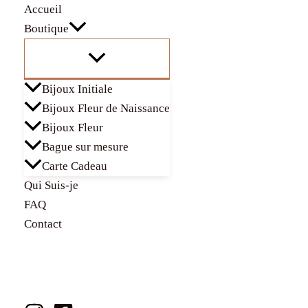
Aller
Total
Accueil
au
du
Boutique
contenu
panier:
Bijoux Initiale
Bijoux Fleur de Naissance
Bijoux Fleur
Bague sur mesure
Carte Cadeau
Qui Suis-je
FAQ
Contact