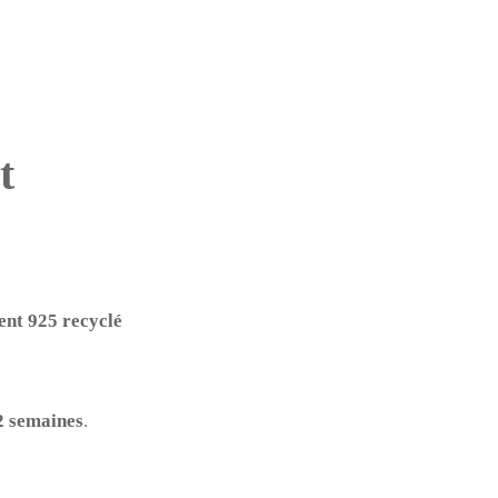
t
ent 925 recyclé
2 semaines
.