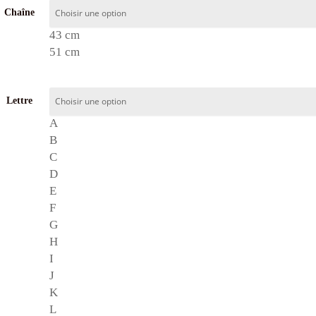
Chaîne
43 cm
51 cm
Lettre
A
B
C
D
E
F
G
H
I
J
K
L